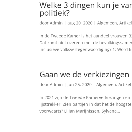
Welke 3 dingen kun je v
politiek?
door
Admin
|
aug 20, 2020
|
Algemeen
,
Artike
In de Tweede Kamer is het aandeel vrouwen 32
Dat komt niet overeen met de bevolkingssamen
inclusieve volksvertegenwoordiging? 1: Word li
Gaan we de verkiezingen i
door
Admin
|
jun 25, 2020
|
Algemeen
,
Artikel
In 2021 zijn de Tweede Kamerverkiezingen en he
lijsttrekker. Zien partijen in dat het de hoogst
voorwaarts? Lilian Marijnissen, Sylvana...