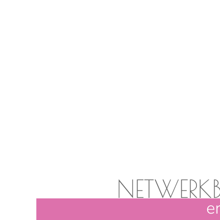
NETWERK
e