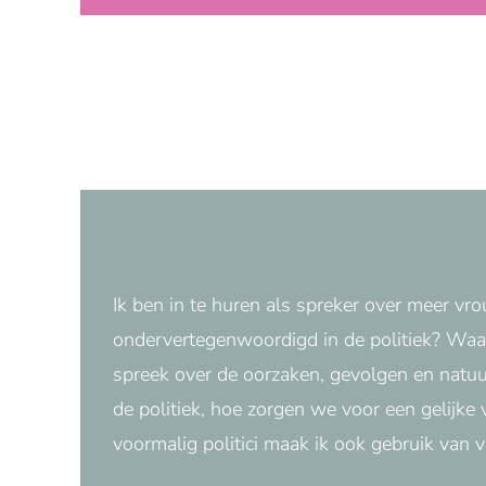
Ik ben in te huren als spreker over meer v
ondervertegenwoordigd in de politiek? Waa
spreek over de oorzaken, gevolgen en natuu
de politiek, hoe zorgen we voor een gelijke 
voormalig politici maak ik ook gebruik van v