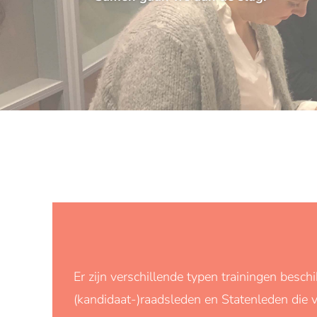
Er zijn verschillende typen trainingen beschik
(kandidaat-)raadsleden en Statenleden die v