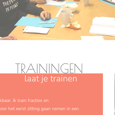
TRAININGEN
laat je trainen
baar. Ik train fracties en
oor het eerst zitting gaan nemen in een