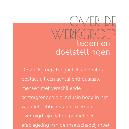
OVER DE
WERKGROEP
leden en
doelstellingen
De werkgroep Toegankelijke Politiek
bestaat uit een aantal enthousiaste
mensen met verschillende
achtergronden die inclusie hoog in het
vaandel hebben staan en ervan
overtuigd zijn dat de politiek een
afspiegeling van de maatschappij moet