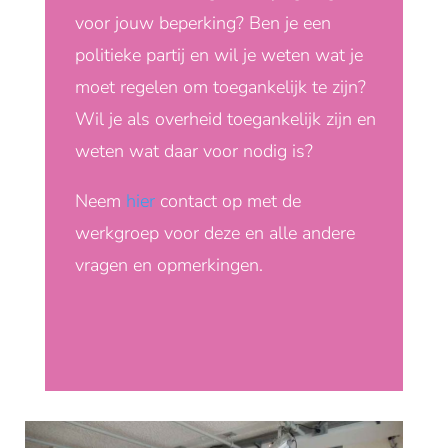
voor jouw beperking? Ben je een
politieke partij en wil je weten wat je
moet regelen om toegankelijk te zijn?
Wil je als overheid toegankelijk zijn en
weten wat daar voor nodig is?
Neem
hier
contact op met de
werkgroep voor deze en alle andere
vragen en opmerkingen.