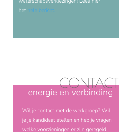
waterschapsverkiezingen! Lees hier
het
hele bericht.
CONTACT
energie en verbinding
Wil je contact met de werkgroep? Wil
je je kandidaat stellen en heb je vragen
welke voorzieningen er zijn geregeld