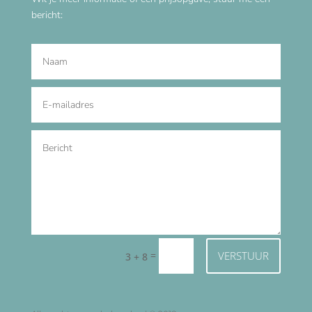
bericht:
=
VERSTUUR
3 + 8