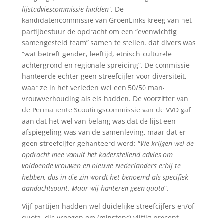
lijstadviescommissie hadden
”. De
kandidatencommissie van GroenLinks kreeg van het
partijbestuur de opdracht om een “evenwichtig
samengesteld team” samen te stellen, dat divers was
“wat betreft gender, leeftijd, etnisch-culturele
achtergrond en regionale spreiding”. De commissie
hanteerde echter geen streefcijfer voor diversiteit,
waar ze in het verleden wel een 50/50 man-
vrouwverhouding als eis hadden. De voorzitter van
de Permanente Scoutingscommissie van de VVD gaf
aan dat het wel van belang was dat de lijst een
afspiegeling was van de samenleving, maar dat er
geen streefcijfer gehanteerd werd: “
We krijgen wel de
opdracht mee vanuit het kaderstellend advies om
voldoende vrouwen en nieuwe Nederlanders erbij te
hebben, dus in die zin wordt het benoemd als specifiek
aandachtspunt. Maar wij hanteren geen quota
”.
Vijf partijen hadden wel duidelijke streefcijfers en/of
quota, die vroegen om (minstens) vijftig procent