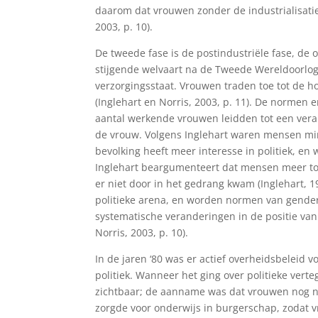
daarom dat vrouwen zonder de industrialisatie
2003, p. 10).
De tweede fase is de postindustriële fase, d
stijgende welvaart na de Tweede Wereldoorlog
verzorgingsstaat. Vrouwen traden toe tot de h
(Inglehart en Norris, 2003, p. 11). De normen
aantal werkende vrouwen leidden tot een veran
de vrouw. Volgens Inglehart waren mensen min
bevolking heeft meer interesse in politiek, en
Inglehart beargumenteert dat mensen meer tol
er niet door in het gedrang kwam (Inglehart, 1
politieke arena, en worden normen van genderg
systematische veranderingen in de positie van
Norris, 2003, p. 10).
In de jaren ‘80 was er actief overheidsbeleid
politiek. Wanneer het ging over politieke vert
zichtbaar; de aanname was dat vrouwen nog ni
zorgde voor onderwijs in burgerschap, zodat 