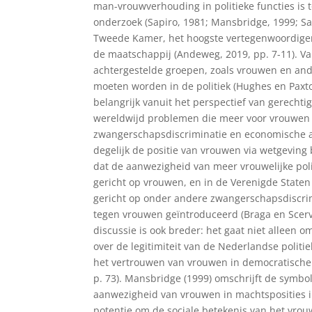
man-vrouwverhouding in politieke functies is
onderzoek (Sapiro, 1981; Mansbridge, 1999; Sa
Tweede Kamer, het hoogste vertegenwoordigen
de maatschappij (Andeweg, 2019, pp. 7-11). Va
achtergestelde groepen, zoals vrouwen en and
moeten worden in de politiek (Hughes en Paxto
belangrijk vanuit het perspectief van gerechti
wereldwijd problemen die meer voor vrouwen 
zwangerschapsdiscriminatie en economische a
degelijk de positie van vrouwen via wetgeving 
dat de aanwezigheid van meer vrouwelijke polit
gericht op vrouwen, en in de Verenigde Stat
gericht op onder andere zwangerschapsdiscri
tegen vrouwen geïntroduceerd (Braga en Scervi
discussie is ook breder: het gaat niet allee
over de legitimiteit van de Nederlandse polit
het vertrouwen van vrouwen in democratische i
p. 73). Mansbridge (1999) omschrijft de symbo
aanwezigheid van vrouwen in machtsposities i
potentie om de sociale betekenis van het vrouw