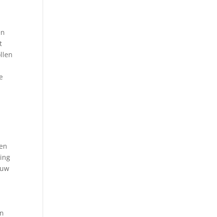
en
t
llen
e
 en
ging
euw
n
en