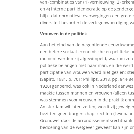
van (combinaties van) 1) vernieuwing, 2) erkenn
en 4) interne partijdemocratie op de genderge
blijkt dat normatieve overwegingen een grote 
diversiteit bevordert de vertegenwoordiging 
Vrouwen in de politiek
Aan het eind van de negentiende eeuw kwamen
een betere sociaal-economische en politieke p
moment werden zij afgewimpeld; waarom zou e
politieke belangen met haar man, en die werd
participatie van vrouwen werd niet gezien; st
(Sapiro, 1981, p. 701; Phillips, 2018, pp. 844
1920) genoemd, was ook in Nederland aanwezi
maakte tussen mannen en vrouwen (alleen tusse
was stemmen voor vrouwen in de praktijk onmog
Amsterdam wil laten zetten, wordt zij geweiger
bezitten geen burgerschapsrechten (Leyenaar et
Grondwet door de arrondissementsrechtbank in
bedoeling van de wetgever geweest kan zijn om