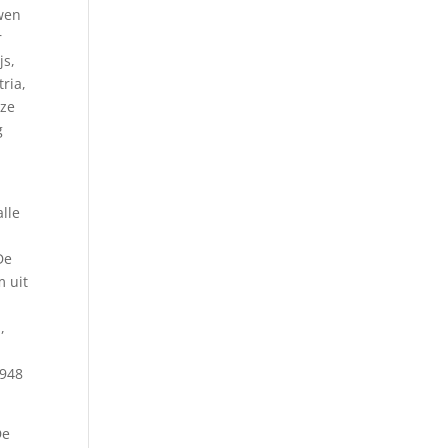
wen
r
js,
ria,
 ze
g
alle
De
m uit
,
1948
De