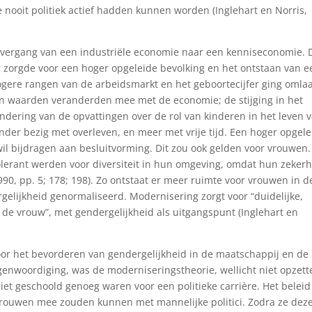
 nooit politiek actief hadden kunnen worden (Inglehart en Norris,
e overgang van een industriële economie naar een kenniseconomie. 
 zorgde voor een hoger opgeleide bevolking en het ontstaan van e
ogere rangen van de arbeidsmarkt en het geboortecijfer ging omla
 en waarden veranderden mee met de economie; de stijging in het
dering van de opvattingen over de rol van kinderen in het leven 
der bezig met overleven, en meer met vrije tijd. Een hoger opgele
 wil bijdragen aan besluitvorming. Dit zou ook gelden voor vrouwen.
erant werden voor diversiteit in hun omgeving, omdat hun zeker
990, pp. 5; 178; 198). Zo ontstaat er meer ruimte voor vrouwen in d
elijkheid genormaliseerd. Modernisering zorgt voor “duidelijke,
 de vrouw”, met gendergelijkheid als uitgangspunt (Inglehart en
 voor het bevorderen van gendergelijkheid in de maatschappij en de
egenwoordiging, was de moderniseringstheorie, wellicht niet opzette
et geschoold genoeg waren voor een politieke carrière. Het beleid
vrouwen mee zouden kunnen met mannelijke politici. Zodra ze dez