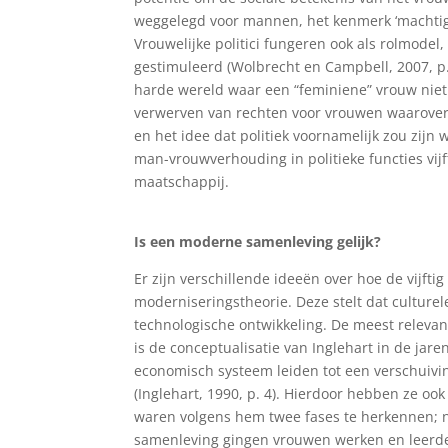
weggelegd voor mannen, het kenmerk ‘machtig
Vrouwelijke politici fungeren ook als rolmode
gestimuleerd (Wolbrecht en Campbell, 2007, p. 
harde wereld waar een “feminiene” vrouw niet 
verwerven van rechten voor vrouwen waarover
en het idee dat politiek voornamelijk zou zijn 
man-vrouwverhouding in politieke functies vij
maatschappij.
Is een moderne samenleving gelijk?
Er zijn verschillende ideeën over hoe de vijft
moderniseringstheorie. Deze stelt dat cultur
technologische ontwikkeling. De meest releva
is de conceptualisatie van Inglehart in de jare
economisch systeem leiden tot een verschuiv
(Inglehart, 1990, p. 4). Hierdoor hebben ze oo
waren volgens hem twee fases te herkennen; n
samenleving gingen vrouwen werken en leerden