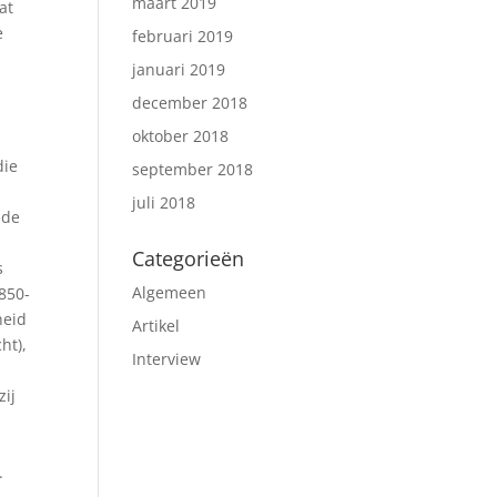
maart 2019
at
e
februari 2019
januari 2019
december 2018
oktober 2018
die
september 2018
juli 2018
lde
Categorieën
s
Algemeen
1850-
heid
Artikel
ht),
Interview
zij
).