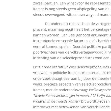
zoveel partijen. Een winst voor de representa
Kamer is nog steeds geen afspiegeling van de
steeds overwegend wit, en overwegend mannel
Dit onderzoek richt zich op de vertegenwo
procent, maar nog nooit heeft het percentage 
kunnen worden. Een veel gehoord argument is d
institutionele en sociale factoren zoals barriè
een rol kunnen spelen. Doordat politieke partij
poortwachters van de volksvertegenwoordiging. 
inrichting van de selectieprocedures voor ee
Er is brede literatuur over selectieprocedures
vrouwen in politieke functies (Celis et al., 20
onderzoek draagt daaraan bij door de theorie 
welke precieze aspecten van selectieprocedu
Kamer, met de onderzoeksvraag:
Welke aspecte
Tweede Kamerverkiezingen in maart 2021 zijn vo
vrouwen in de Tweede Kamer?
Dit wordt gedaan
interviews met betrokkenen van verschillende