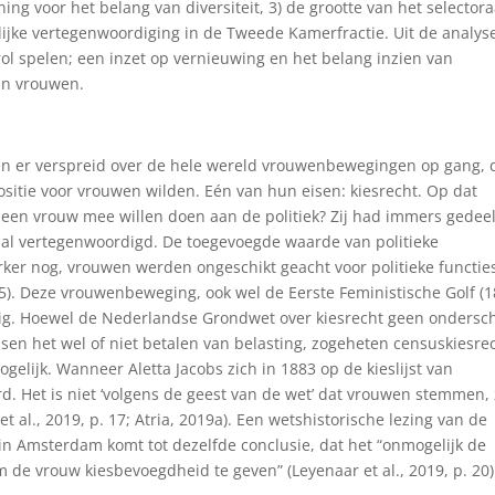
ing voor het belang van diversiteit, 3) de grootte van het selectora
lijke vertegenwoordiging in de Tweede Kamerfractie. Uit de analys
rol spelen; een inzet op vernieuwing en het belang inzien van
van vrouwen.
 er verspreid over de hele wereld vrouwenbewegingen op gang, 
ositie voor vrouwen wilden. Eén van hun eisen: kiesrecht. Op dat
en vrouw mee willen doen aan de politiek? Zij had immers gedee
 al vertegenwoordigd. De toegevoegde waarde van politieke
erker nog, vrouwen werden ongeschikt geacht voor politieke functie
-845). Deze vrouwenbeweging, ook wel de Eerste Feministische Golf (
g. Hoewel de Nederlandse Grondwet over kiesrecht geen ondersc
n het wel of niet betalen van belasting, zogeheten censuskiesrec
elijk. Wanneer Aletta Jacobs zich in 1883 op de kieslijst van
d. Het is niet ‘volgens de geest van de wet’ dat vrouwen stemmen, 
 al., 2019, p. 17; Atria, 2019a). Een wetshistorische lezing van de
 Amsterdam komt tot dezelfde conclusie, dat het “onmogelijk de
 de vrouw kiesbevoegdheid te geven” (Leyenaar et al., 2019, p. 20