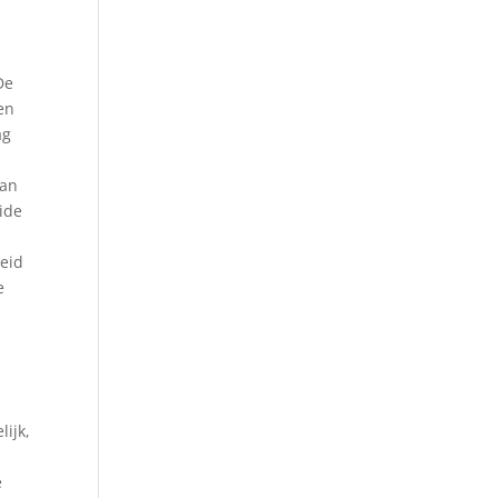
De
en
ag
van
ide
heid
e
lijk,
e