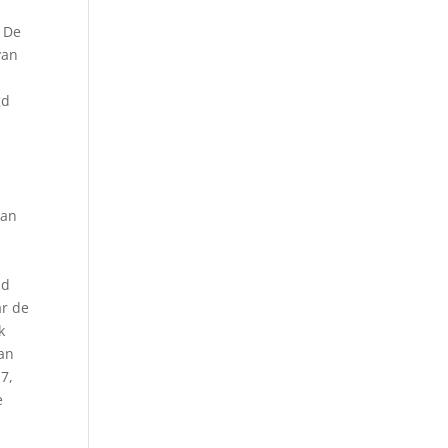
. De
van
gd
aan
ld
ar de
k
aan
7,
e