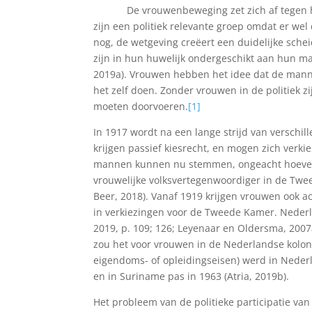
De vrouwenbeweging zet zich af tegen het 
zijn een politiek relevante groep omdat er wel
nog, de wetgeving creëert een duidelijke sche
zijn in hun huwelijk ondergeschikt aan hun man
2019a). Vrouwen hebben het idee dat de manne
het zelf doen. Zonder vrouwen in de politiek 
moeten doorvoeren.
[1]
In 1917 wordt na een lange strijd van versch
krijgen passief kiesrecht, en mogen zich verkie
mannen kunnen nu stemmen, ongeacht hoeveel 
vrouwelijke volksvertegenwoordiger in de Twe
Beer, 2018). Vanaf 1919 krijgen vrouwen ook ac
in verkiezingen voor de Tweede Kamer. Nederlan
2019, p. 109; 126; Leyenaar en Oldersma, 2007
zou het voor vrouwen in de Nederlandse kolon
eigendoms- of opleidingseisen) werd in Nederl
en in Suriname pas in 1963 (Atria, 2019b).
Het probleem van de politieke participatie va