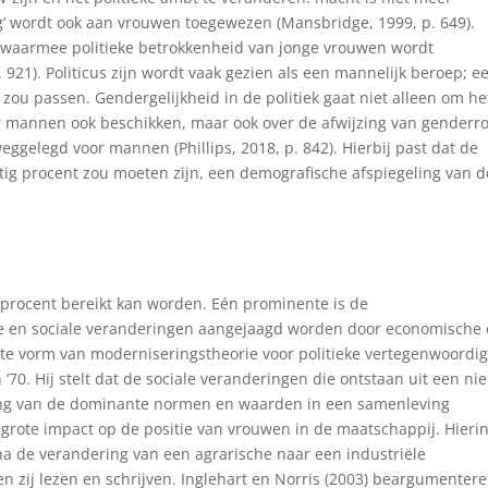
’ wordt ook aan vrouwen toegewezen (Mansbridge, 1999, p. 649).
l, waarmee politieke betrokkenheid van jonge vrouwen wordt
921). Politicus zijn wordt vaak gezien als een mannelijk beroep; e
zou passen. Gendergelijkheid in de politiek gaat niet alleen om he
 mannen ook beschikken, maar ook over de afwijzing van genderro
weggelegd voor mannen (Phillips, 2018, p. 842). Hierbij past dat de
ftig procent zou moeten zijn, een demografische afspiegeling van d
ig procent bereikt kan worden. Eén prominente is de
ele en sociale veranderingen aangejaagd worden door economische
nte vorm van moderniseringstheorie voor politieke vertegenwoordi
n ‘70. Hij stelt dat de sociale veranderingen die ontstaan uit een ni
ing van de dominante normen en waarden in een samenleving
k grote impact op de positie van vrouwen in de maatschappij. Hieri
a de verandering van een agrarische naar een industriële
 zij lezen en schrijven. Inglehart en Norris (2003) beargumenter