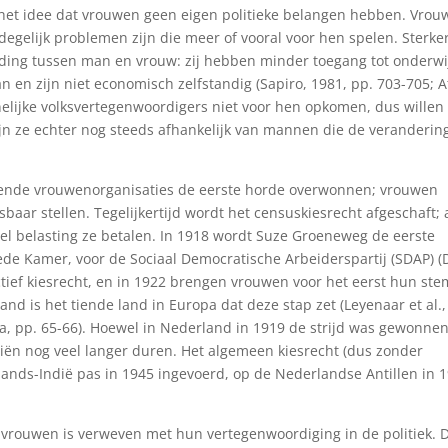
idee dat vrouwen geen eigen politieke belangen hebben. Vrou
 degelijk problemen zijn die meer of vooral voor hen spelen. Sterke
iding tussen man en vrouw: zij hebben minder toegang tot onderwi
 en zijn niet economisch zelfstandig (Sapiro, 1981, pp. 703-705; At
lijke volksvertegenwoordigers niet voor hen opkomen, dus willen
zijn ze echter nog steeds afhankelijk van mannen die de veranderin
illende vrouwenorganisaties de eerste horde overwonnen; vrouwen
sbaar stellen. Tegelijkertijd wordt het censuskiesrecht afgeschaft; 
belasting ze betalen. In 1918 wordt Suze Groeneweg de eerste
ede Kamer, voor de Sociaal Democratische Arbeiderspartij (SDAP) (
tief kiesrecht, en in 1922 brengen vrouwen voor het eerst hun ste
d is het tiende land in Europa dat deze stap zet (Leyenaar et al.,
a, pp. 65-66). Hoewel in Nederland in 1919 de strijd was gewonnen
iën nog veel langer duren. Het algemeen kiesrecht (dus zonder
ands-Indië pas in 1945 ingevoerd, op de Nederlandse Antillen in 
n vrouwen is verweven met hun vertegenwoordiging in de politiek. 