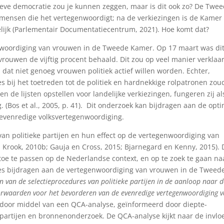
tieve democratie zou je kunnen zeggen, maar is dit ook zo? De Twe
 mensen die het vertegenwoordigt; na de verkiezingen is de Kamer
ijk (Parlementair Documentatiecentrum, 2021). Hoe komt dat?
ordiging van vrouwen in de Tweede Kamer. Op 17 maart was dit
vrouwen de vijftig procent behaald. Dit zou op veel manier verklaa
at niet genoeg vrouwen politiek actief willen worden. Echter,
res bij het toetreden tot de politiek en hardnekkige rolpatronen zo
en de lijsten opstellen voor landelijke verkiezingen, fungeren zij al
(Bos et al., 2005, p. 41). Dit onderzoek kan bijdragen aan de opt
n evenredige volksvertegenwoordiging.
 van politieke partijen en hun effect op de vertegenwoordiging van
15; Krook, 2010b; Gauja en Cross, 2015; Bjarnegard en Kenny, 2015). 
toe te passen op de Nederlandse context, en op te zoek te gaan na
res bijdragen aan de vertegenwoordiging van vrouwen in de Tweed
n van de selectieprocedures van politieke partijen in de aanloop naar 
orwaarden voor het bevorderen van de evenredige vertegenwoordiging 
 door middel van een QCA-analyse, geïnformeerd door diepte-
 partijen en bronnenonderzoek. De QCA-analyse kijkt naar de invlo