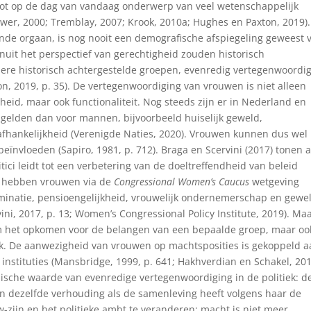
 tot op de dag van vandaag onderwerp van veel wetenschappelijk
wer, 2000; Tremblay, 2007; Krook, 2010a; Hughes en Paxton, 2019)
de orgaan, is nog nooit een demografische afspiegeling geweest 
nuit het perspectief van gerechtigheid zouden historisch
ere historisch achtergestelde groepen, evenredig vertegenwoordi
n, 2019, p. 35). De vertegenwoordiging van vrouwen is niet alleen
gheid, maar ook functionaliteit. Nog steeds zijn er in Nederland en
gelden dan voor mannen, bijvoorbeeld huiselijk geweld,
fhankelijkheid (Verenigde Naties, 2020). Vrouwen kunnen dus wel
beïnvloeden (Sapiro, 1981, p. 712). Braga en Scervini (2017) tonen 
ici leidt tot een verbetering van de doeltreffendheid van beleid
en hebben vrouwen via de
Congressional Women’s Caucus
wetgeving
minatie, pensioengelijkheid, vrouwelijk ondernemerschap en gewe
ni, 2017, p. 13; Women’s Congressional Policy Institute, 2019). Ma
n om het opkomen voor de belangen van een bepaalde groep, maar oo
iek. De aanwezigheid van vrouwen op machtsposities is gekoppeld 
nstituties (Mansbridge, 1999, p. 641; Hakhverdian en Schakel, 201
lische waarde van evenredige vertegenwoordiging in de politiek: d
n dezelfde verhouding als de samenleving heeft volgens haar de
-zijn en het politieke ambt te veranderen: macht is niet meer