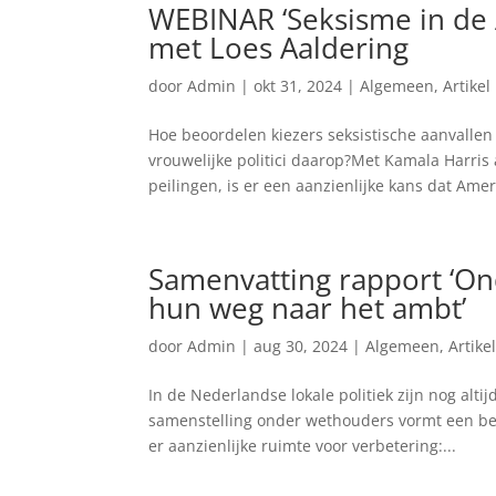
WEBINAR ‘Seksisme in de 
met Loes Aaldering
door
Admin
|
okt 31, 2024
|
Algemeen
,
Artikel
Hoe beoordelen kiezers seksistische aanvalle
vrouwelijke politici daarop?Met Kamala Harris
peilingen, is er een aanzienlijke kans dat Ameri
Samenvatting rapport ‘O
hun weg naar het ambt’
door
Admin
|
aug 30, 2024
|
Algemeen
,
Artike
In de Nederlandse lokale politiek zijn nog alt
samenstelling onder wethouders vormt een bel
er aanzienlijke ruimte voor verbetering:...