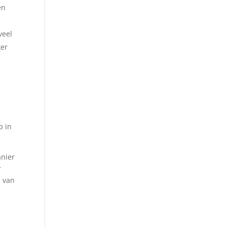
en
veel
ker
p in
anier
r
d van