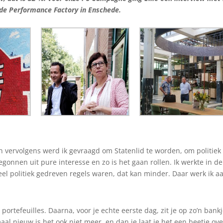
 de Performance Factory in Enschede.
 en vervolgens werd ik gevraagd om Statenlid te worden, om politiek
egonnen uit pure interesse en zo is het gaan rollen. Ik werkte in de
el politiek gedreven regels waren, dat kan minder. Daar werk ik a
portefeuilles. Daarna, voor je echte eerste dag, zit je op zo’n bankj
al nieuw is het ook niet meer, en dan je laat je het een beetje ove