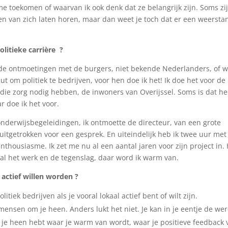
e toekomen of waarvan ik ook denk dat ze belangrijk zijn. Soms zij
en van zich laten horen, maar dan weet je toch dat er een weersta
litieke carrière ?
l de ontmoetingen met de burgers, niet bekende Nederlanders, of w
t om politiek te bedrijven, voor hen doe ik het! Ik doe het voor de
die zorg nodig hebben, de inwoners van Overijssel. Soms is dat he
r doe ik het voor.
nderwijsbegeleidingen, ik ontmoette de directeur, van een grote
r uitgetrokken voor een gesprek. En uiteindelijk heb ik twee uur met
nthousiasme. Ik zet me nu al een aantal jaren voor zijn project in. 
 al het werk en de tegenslag, daar word ik warm van.
 actief willen worden ?
litiek bedrijven als je vooral lokaal actief bent of wilt zijn.
 mensen om je heen. Anders lukt het niet. Je kan in je eentje de we
 je heen hebt waar je warm van wordt, waar je positieve feedback 