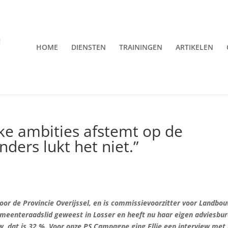
HOME
DIENSTEN
TRAININGEN
ARTIKELEN
ieke ambities afstemt op de
ders lukt het niet.”
voor de Provincie Overijssel, en is commissievoorzitter voor Landbo
emeenteraadslid geweest in Losser en heeft nu haar eigen adviesbu
uw, dat is 32 %. Voor onze PS Campagne ging Ellie een interview met