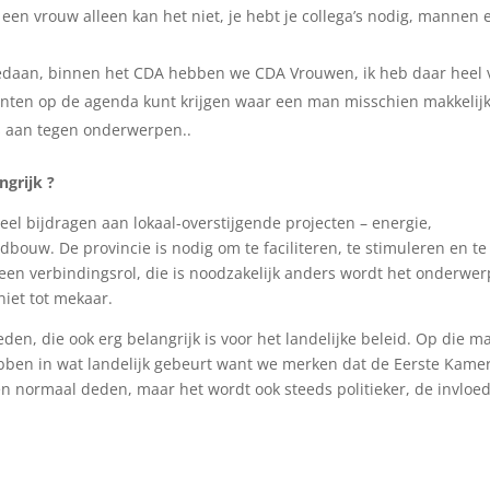
k een vrouw alleen kan het niet, je hebt je collega’s nodig, mannen 
 gedaan, binnen het CDA hebben we CDA Vrouwen, ik heb daar heel 
nten op de agenda kunt krijgen waar een man misschien makkelij
s aan tegen onderwerpen..
ngrijk ?
veel bijdragen aan lokaal-overstijgende projecten – energie,
bouw. De provincie is nodig om te faciliteren, te stimuleren en te
en verbindingsrol, die is noodzakelijk anders wordt het onderwer
niet tot mekaar.
en, die ook erg belangrijk is voor het landelijke beleid. Op die m
bben in wat landelijk gebeurt want we merken dat de Eerste Kame
een normaal deden, maar het wordt ook steeds politieker, de invloe