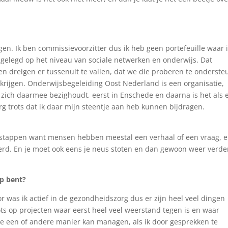
.
en. Ik ben commissievoorzitter dus ik heb geen portefeuille waar 
gelegd op het niveau van sociale netwerken en onderwijs. Dat
 dreigen er tussenuit te vallen, dat we die proberen te onderst
krijgen. Onderwijsbegeleiding Oost Nederland is een organisatie,
e zich daarmee bezighoudt, eerst in Enschede en daarna is het als 
erg trots dat ik daar mijn steentje aan heb kunnen bijdragen.
te stappen want mensen hebben meestal een verhaal of een vraag, 
erd. En je moet ook eens je neus stoten en dan gewoon weer verde
op bent?
oor was ik actief in de gezondheidszorg dus er zijn heel veel dingen
rots op projecten waar eerst heel veel weerstand tegen is en waar
de een of andere manier kan managen, als ik door gesprekken te