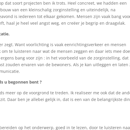
op dat soort projecten ben ik trots. Heel concreet, we hadden een
ouw van een kleinschalig zorginstelling en uiteindelijk, na
avond is iedereen tot elkaar gekomen. Mensen zijn vaak bang voo
eft, haal je heel veel angst weg, en creëer je begrip en draagvlak.
atie.
er zegt. Want voorlichting is vaak eenrichtingsverkeer en mensen
ijk om te luisteren naar wat de mensen zeggen en daar iets mee doe
e ergens bang voor zijn : in het voorbeeld van de zorginstelling, dat
st zouden ervaren van de bewoners. Als je kan uitleggen en laten 
mmunicatie.
ds u begonnen bent ?
ds meer op de voorgrond te treden. Ik realiseer me ook dat de and
. Daar ben je allebei gelijk in, dat is een van de belangrijkste di
bereiden op het onderwerp, goed in te lezen, door te luisteren na