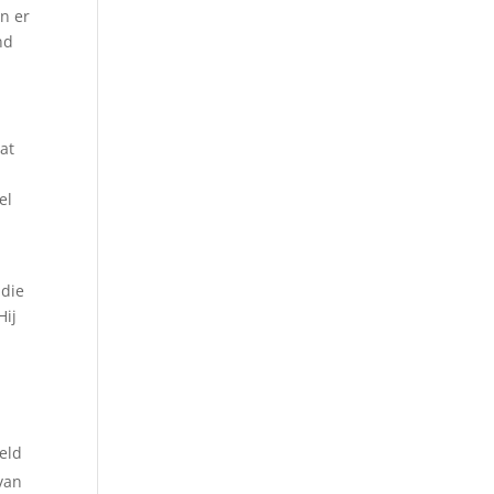
n er
nd
at
el
 die
Hij
reld
van