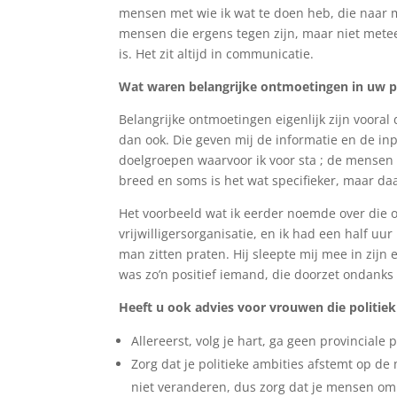
mensen met wie ik wat te doen heb, die naar m
mensen die ergens tegen zijn, maar niet mete
is. Het zit altijd in communicatie.
Wat waren belangrijke ontmoetingen in uw po
Belangrijke ontmoetingen eigenlijk zijn voora
dan ook. Die geven mij de informatie en de inpu
doelgroepen waarvoor ik voor sta ; de mensen 
breed en soms is het wat specifieker, maar daa
Het voorbeeld wat ik eerder noemde over die o
vrijwilligersorganisatie, en ik had een half uu
man zitten praten. Hij sleepte mij mee in zijn e
was zo’n positief iemand, die doorzet ondanks
Heeft u ook advies voor vrouwen die politiek
Allereerst, volg je hart, ga geen provinciale po
Zorg dat je politieke ambities afstemt op de
niet veranderen, dus zorg dat je mensen om