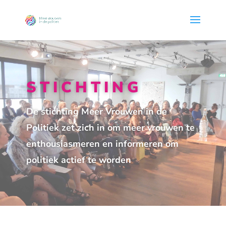
STICHTING
De stichting Meer Vrouwen in de
Politiek zet zich in om meer vrouwen te
enthousiasmeren en informeren om
politiek actief te worden