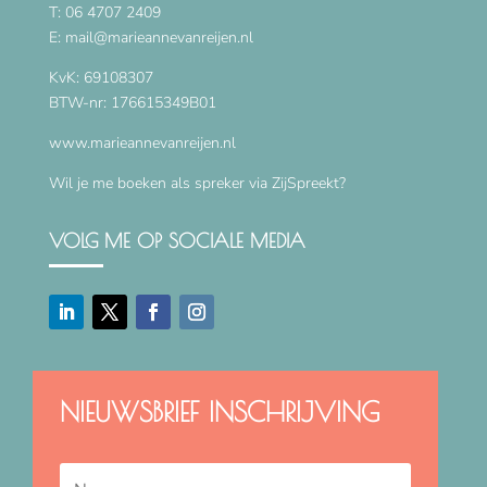
T: 06 4707 2409
E: mail@marieannevanreijen.nl
KvK: 69108307
BTW-nr: 176615349B01
www.marieannevanreijen.nl
Wil je me boeken als spreker via
ZijSpreekt
?
VOLG ME OP SOCIALE MEDIA
NIEUWSBRIEF INSCHRIJVING